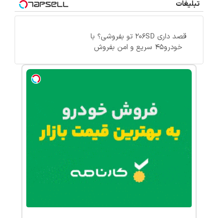
تبلیغات
قصد داری 206SD تو بفروشی؟ با
خودرو45 سریع و امن بفروش